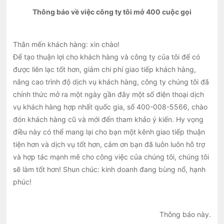
chúng tôi đã chính thức mở ra một ngày gần đây một
Thông báo về việc công ty tôi mở 400 cuộc gọi
số điện thoại dịch vụ khách hàng hợp nhất quốc gia, số
400-008-5566, chào đón khách hàng cũ và mới đến
Thân mến khách hàng: xin chào!
tham khảo ý kiến. Hy vọng điều này có thể mang lại
Để tạo thuận lợi cho khách hàng và công ty của tôi để có
cho bạn một kênh giao tiếp thuận tiện hơn và dịch vụ
được liên lạc tốt hơn, giảm chi phí giao tiếp khách hàng,
tốt hơn, cảm ơn bạn đã luôn luôn hỗ trợ và hợp tác
nâng cao trình độ dịch vụ khách hàng, công ty chúng tôi đã
mạnh mẽ cho công việc của chúng tôi, chúng tôi sẽ làm
chính thức mở ra một ngày gần đây một số điện thoại dịch
tốt hơn! Shun chúc: kinh doanh đang bùng nổ, hạnh
vụ khách hàng hợp nhất quốc gia, số 400-008-5566, chào
phúc!
đón khách hàng cũ và mới đến tham khảo ý kiến. Hy vọng
điều này có thể mang lại cho bạn một kênh giao tiếp thuận
tiện hơn và dịch vụ tốt hơn, cảm ơn bạn đã luôn luôn hỗ trợ
và hợp tác mạnh mẽ cho công việc của chúng tôi, chúng tôi
sẽ làm tốt hơn! Shun chúc: kinh doanh đang bùng nổ, hạnh
phúc!
Thông báo này.